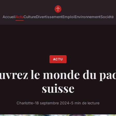
Accueil
Actu
Culture
Divertissement
Emploi
Environnement
Société
ACTU
uvrez le monde du pad
suisse
Charlotte
•
18 septembre 2024
•
5 min de lecture