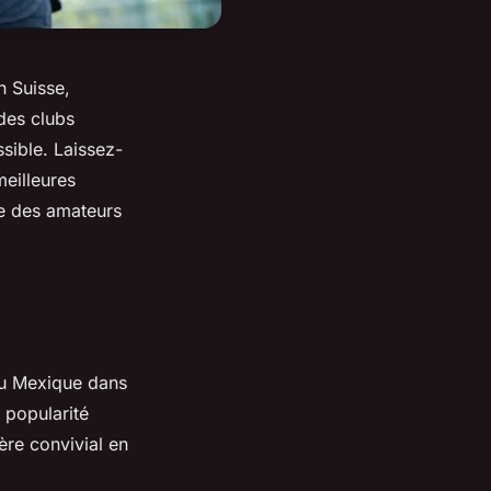
n Suisse,
 des clubs
sible. Laissez-
meilleures
te des amateurs
 au Mexique dans
 popularité
ère convivial en