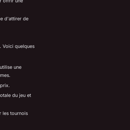
 offrir une
e d'attirer de
. Voici quelques
utilise une
êmes.
prix.
totale du jeu et
 les tournois