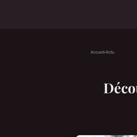
Accueil
›
Actu
Déco