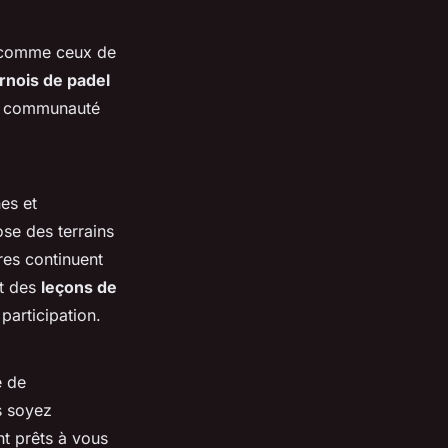
s comme ceux de
rnois de padel
une communauté
nes et
se des terrains
res continuent
nt des
leçons de
participation.
e de
s soyez
nt prêts à vous