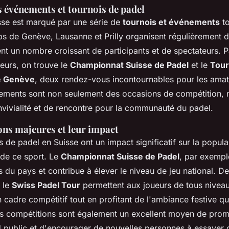
s événements et tournois de padel
sse est marqué par une série de
tournois et événements
to
ubs de Genève, Lausanne et Prilly organisent régulièrement 
rent un nombre croissant de participants et de spectateurs. P
urs, on trouve le
Championnat Suisse de Padel
et le
Tour
de Genève
, deux rendez-vous incontournables pour les amat
ements sont non seulement des occasions de compétition, 
ivialité et de rencontre pour la communauté du padel.
ons majeures et leur impact
 de padel en Suisse ont un impact significatif sur la popular
de ce sport. Le
Championnat Suisse de Padel
, par exemple
s du pays et contribue à élever le niveau de jeu national. De
 le
Swiss Padel Tour
permettent aux joueurs de tous nivea
cadre compétitif tout en profitant de l'ambiance festive qu
 compétitions sont également un excellent moyen de prom
 public et d'encourager de nouvelles personnes à essayer c