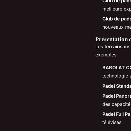
Club de pad
meilleure ex
Club de pad
nouveaux m
Présentation d
Les
terrains de
exemples:
BABOLAT C
technologie 
Padel Stand
Padel Panor
des capacité
Padel Full 
télévisés.