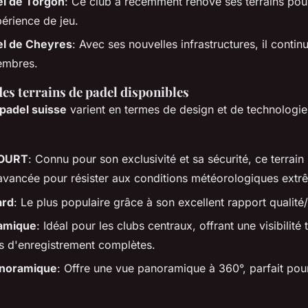
el de Torgon
: Ce club a récemment rénové ses terrains pour
périence de jeu.
el de Cheyres
: Avec ses nouvelles infrastructures, il continu
embres.
es terrains de padel disponibles
 padel suisse
varient en termes de design et de technologie
OURT
: Connu pour son exclusivité et sa sécurité, ce terrain 
avancée pour résister aux conditions météorologiques extr
ard
: Le plus populaire grâce à son excellent rapport qualité/
amique
: Idéal pour les clubs centraux, offrant une visibilité 
s d'enregistrement complètes.
Panoramique
: Offre une vue panoramique à 360°, parfait pour