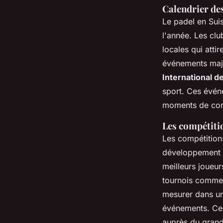
Calendrier de
Le padel en Sui
l'année. Les cl
locales qui atti
événements maje
International 
sport. Ces évén
moments de conv
Les compétiti
Les compétitions
développement 
meilleurs joueur
tournois comme
mesurer dans un 
événements. Ces
auprès du grand