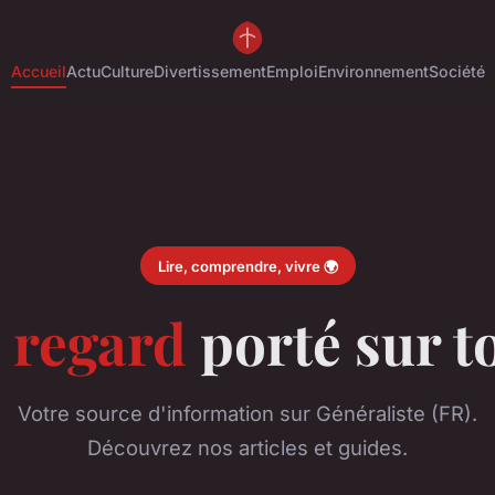
Accueil
Actu
Culture
Divertissement
Emploi
Environnement
Société
Lire, comprendre, vivre 🌍
e
regard
porté sur t
Votre source d'information sur Généraliste (FR).
Découvrez nos articles et guides.